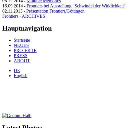
06.12.2014
-
Multiple Memories
16.09.2014
-
Frontiers bei Ausstellung "Schwindel der Wirklichkeit"
02.11.2013
-
Präsentation Frontiers/Göttingen
Frontiers - ARCHIVES
Hauptnavigation
Startseite
NEUES
PROJEKTE
PRESS
ABOUT
DE
English
Latest Photos