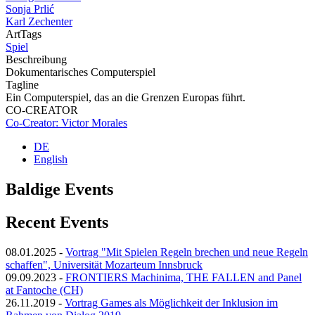
Sonja Prlić
Karl Zechenter
ArtTags
Spiel
Beschreibung
Dokumentarisches Computerspiel
Tagline
Ein Computerspiel, das an die Grenzen Europas führt.
CO-CREATOR
Co-Creator: Victor Morales
DE
English
Baldige Events
Recent Events
08.01.2025
-
Vortrag "Mit Spielen Regeln brechen und neue Regeln
schaffen", Universität Mozarteum Innsbruck
09.09.2023
-
FRONTIERS Machinima, THE FALLEN and Panel
at Fantoche (CH)
26.11.2019
-
Vortrag Games als Möglichkeit der Inklusion im