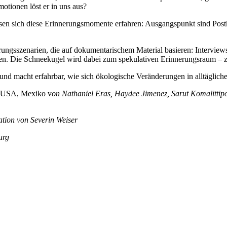
otionen löst er in uns aus?
lassen sich diese Erinnerungsmomente erfahren: Ausgangspunkt sind Post
nnerungsszenarien, die auf dokumentarischem Material basieren: Interv
hten. Die Schneekugel wird dabei zum spekulativen Erinnerungsraum – z
nd macht erfahrbar, wie sich ökologische Veränderungen in alltägliche
a, USA, Mexiko v
on Nathaniel Eras, Haydee Jimenez, Sarut Komalittipon
lation von Severin Weiser
urg