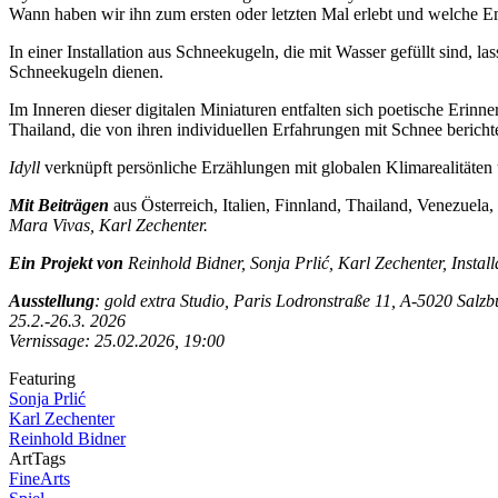
Wann haben wir ihn zum ersten oder letzten Mal erlebt und welche Em
In einer Installation aus Schneekugeln, die mit Wasser gefüllt sind, 
Schneekugeln dienen.
Im Inneren dieser digitalen Miniaturen entfalten sich poetische Eri
Thailand, die von ihren individuellen Erfahrungen mit Schnee beric
Idyll
verknüpft persönliche Erzählungen mit globalen Klimarealitäten u
Mit Beiträgen
aus Österreich, Italien, Finnland, Thailand, Venezuel
Mara Vivas, Karl Zechenter.
Ein Projekt von
Reinhold Bidner, Sonja Prlić, Karl Zechenter, Instal
Ausstellung
: gold extra Studio, Paris Lodronstraße 11, A-5020 Salzb
25.2.-26.3. 2026
Vernissage: 25.02.2026, 19:00
Featuring
Sonja Prlić
Karl Zechenter
Reinhold Bidner
ArtTags
FineArts